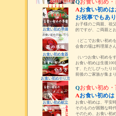
Q
お食い初め・
A
お食い初めは
お祝事でもあ
お子様のご両親、祖
お食い初め準備
的ですが、ご両親と
（どこでお食い初め
会食の場は料理屋さ
お食い初め食器
（いつお食い初めを
お食い初めは生後10
す、ただしぴったり1
前後のご家族が集ま
お食い初めやり方
Q
お食い初め・
A
お食い初めは
お食い初めは、平安
お食い初め献立
そのものが困難な時
そのため、お食い初