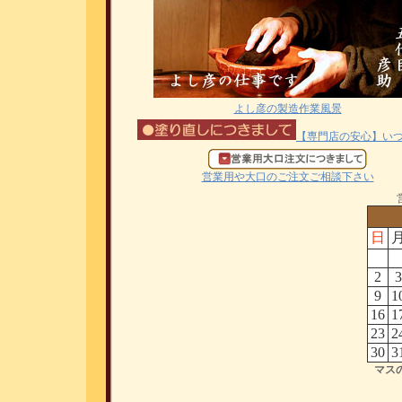
よし彦の製造作業風景
【専門店の安心】い
営業用や大口のご注文ご相談下さい
日
2
3
9
1
16
1
23
2
30
3
マス