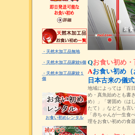
・天然木加工品無地
Q
お食い初め・
・天然木加工品家紋6個
A
お食い初め（
・天然木加工品家紋１
個
日本古来の儀式
地域によっては「百
め・真魚始めとも書
め）」「箸固め（は
たて）」などとも言
「赤ちゃんが一生食
お食い初めレンタル
理をお食い初めの食