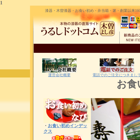
1
漆器・木曽漆器・お食い初め・弁当箱・箸・創業以来160
運営会社概要
電話でのご注文につきまし
お食
・
お食い初めインデッ
クス