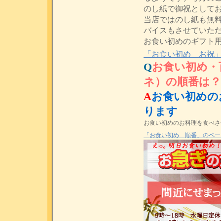
のし紙で御祝として
当店ではのし紙も無
バイスもさせていた
お食い初めのギフト
「お食い初め お祝
Q
お食い初め・
ネ）の順番は？
A
お食い初めの
ります
お食い初めのお料理を食べさ
「お食い初め 順番」のペー