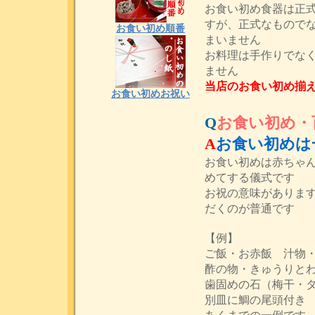
お食い初め食器は正
すが、正式なもので
お食い初め順番
まいません
お料理は手作りでな
ません
当店のお食い初め揃
お食い初めお祝い
Q
お食い初め・
A
お食い初めは
お食い初めは赤ちゃ
めてする儀式です
お祝の意味がありま
だくのが普通です
【例】
ご飯・お赤飯 汁物
酢の物・きゅうりと
歯固めの石（梅干・
別皿に鯛の尾頭付き