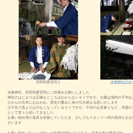
宮田利彦宮司と
水無神社のホ
水無神社、宮田利彦宮司にご祈祷をお願いしました
神社のはじまりは正確なところはわからないそうですが、社殿は境内の千年以
さわらの古木におおわれ、歴史の重みに身の引き締まる思いがします
少子化で昔よりは少なくなっているそうですが、子供のお宮参りなど、木曽の
として営々と続いてきました
お食い初め用の道具を祈祷していただき、少しでもスタッフ一同の気持ちをお
ざいます