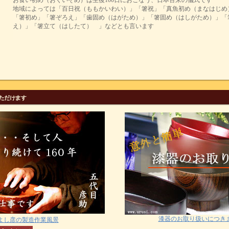
お食い初め（おくいぞめ）は生後100日におこなう、日本古来の儀式です
地域によっては「百日祝（ももかいわい）」「箸祝」「真魚初め（まなはじめ
「箸初め」「箸ぞろえ」「歯固め（はがため）」「箸固め（はしがため）」「
え）」「箸立て（はしたて） 」などとも言います
漆器のお取り扱いにつき
よし彦の製造作業風景