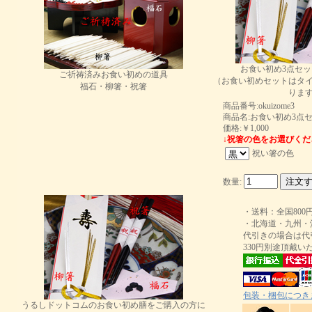
お食い初め3点セ
ご祈祷済みお食い初めの道具
（お食い初めセットはタ
福石・柳箸・祝箸
りま
商品番号:okuizome3
商品名:お食い初め3点
価格:￥1,000
↓祝箸の色をお選びくだ
祝い箸の色
数量:
・送料：全国800
・北海道・九州・沖
代引きの場合は代
330円別途頂戴い
包装・梱包につき
うるしドットコムのお食い初め膳をご購入の方に