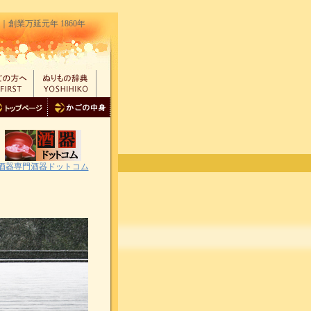
業万延元年 1860年
酒器専門酒器ドットコム