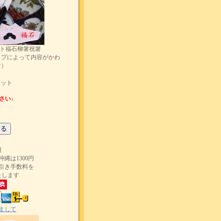
ット福石柳箸祝箸
イプによって内容がかわ
す）
セット
さい↓
円
縄は1300円
引き手数料を
たします
まして