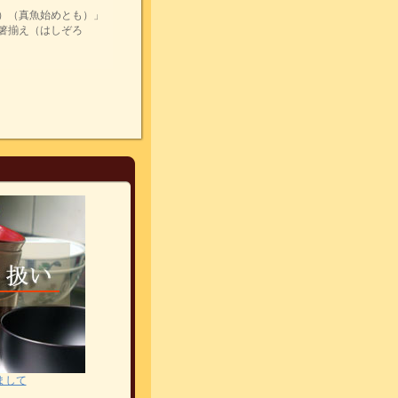
）（真魚始めとも）」
箸揃え（はしぞろ
まして