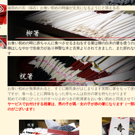
歯固めの石（福石）お食い初めの時歯が丈夫になるようにと添える石
ル
お食い初めの時に赤ちゃんに食べさせるまねをする箸は柳の白木の箸を使うの
柳はしなやかで生命力があり神聖な木と古来よりされてきました、また折れな
す
お食い初めが無事終わると、すぐに離乳食がはじまります実際に箸をもって使
ですが、食べることに興味をもった赤ちゃんは自分の箸を持ちたがります
初めての箸にぴったりのすべり止めつきの乾漆箸をおい食い初めと同送させて
サービスでお付けする祝箸は、男の子が黒・女の子が赤の箸になります（一部
のがございます）