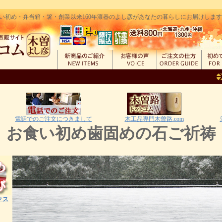
い初め・弁当箱・箸・創業以来160年漆器のよし彦があなたの暮らしにお届けします｜創
電話でのご注文につきまして
木工品専門木曽路.com
お食い初め歯固めの石ご祈祷
クス