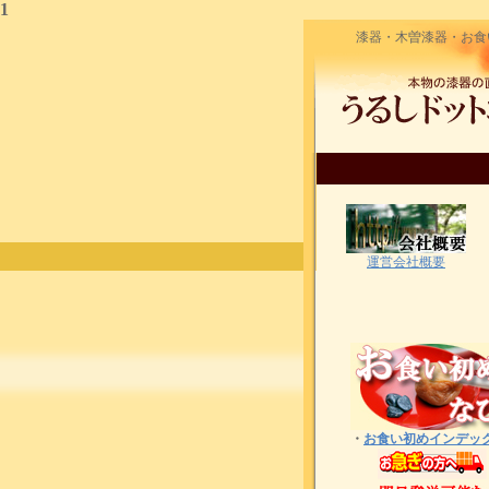
1
漆器・木曽漆器・お食
運営会社概要
・
お食い初めインデッ