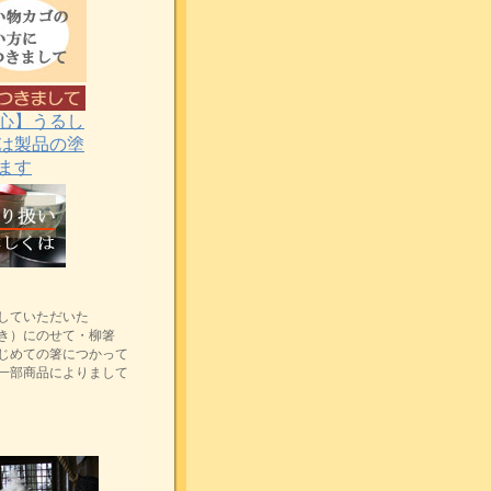
心】うるし
は製品の塗
ます
していただいた
き）にのせて・柳箸
じめての箸につかって
一部商品によりまして