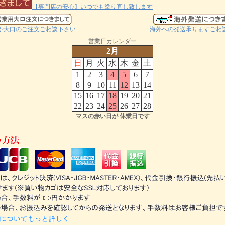
【専門店の安心】いつでも塗り直し致します
や大口のご注文ご相談下さい
海外への発送承りますご相
営業日カレンダー
2月
日
月
火
水
木
金
土
1
2
3
4
5
6
7
8
9
10
11
12
13
14
15
16
17
18
19
20
21
22
23
24
25
26
27
28
マスの赤い日が 休業日です