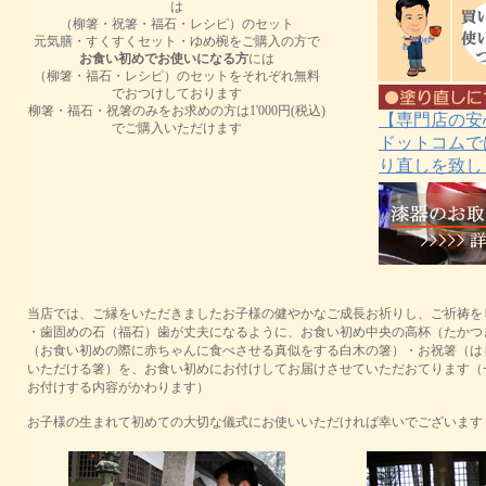
は
（柳箸・祝箸・福石・レシピ）のセット
元気膳・すくすくセット・ゆめ椀をご購入の方で
お食い初めでお使いになる方
には
（柳箸・福石・レシピ）のセットをそれぞれ無料
でおつけしております
柳箸・福石・祝箸のみをお求めの方は1'000円(税込)
【専門店の安
でご購入いただけます
ドットコムで
り直しを致し
当店では、ご縁をいただきましたお子様の健やかなご成長お祈りし、ご祈祷を
・歯固めの石（福石）歯が丈夫になるように、お食い初め中央の高杯（たかつ
（お食い初めの際に赤ちゃんに食べさせる真似をする白木の箸）・お祝箸（は
いただける箸）を、お食い初めにお付けしてお届けさせていただおてります（
お付けする内容がかわります）
お子様の生まれて初めての大切な儀式にお使いいただければ幸いでございます