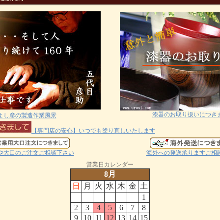
漆器のお取り扱いにつき
よし彦の製造作業風景
【専門店の安心】いつでも塗り直しいたします
や大口のご注文ご相談下さい
海外への発送承りますご相
営業日カレンダー
8月
日
月
火
水
木
金
土
1
2
3
4
5
6
7
8
9
10
11
12
13
14
15