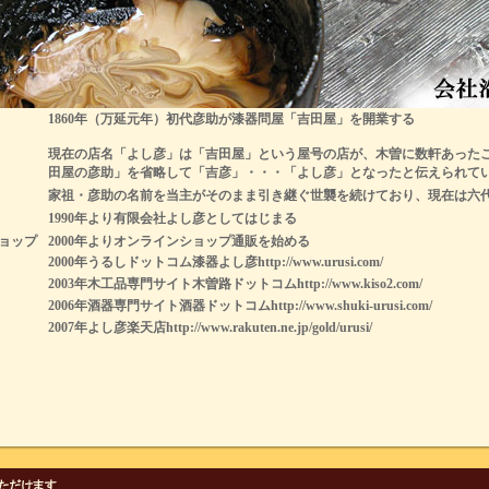
1860年（万延元年）初代彦助が漆器問屋「吉田屋」を開業する
現在の店名「よし彦」は「吉田屋」という屋号の店が、木曽に数軒あった
田屋の彦助」を省略して「吉彦」・・・「よし彦」となったと伝えられて
家祖・彦助の名前を当主がそのまま引き継ぐ世襲を続けており、現在は六
1990年より有限会社よし彦としてはじまる
ョップ
2000年よりオンラインショップ通販を始める
2000年うるしドットコム漆器よし彦http://www.urusi.com/
2003年木工品専門サイト木曽路ドットコムhttp://www.kiso2.com/
2006年酒器専門サイト酒器ドットコムhttp://www.shuki-urusi.com/
2007年よし彦楽天店http://www.rakuten.ne.jp/gold/urusi/