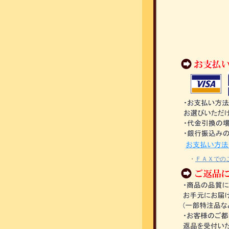
・
ＦＡＸでの