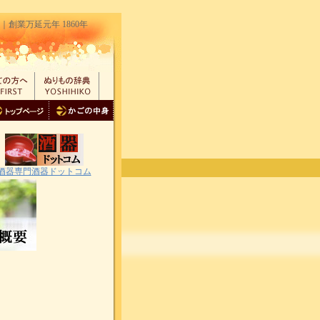
業万延元年 1860年
酒器専門酒器ドットコム