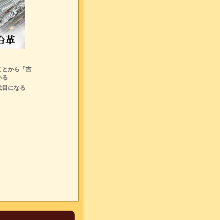
ことから「吉
いる
代目になる