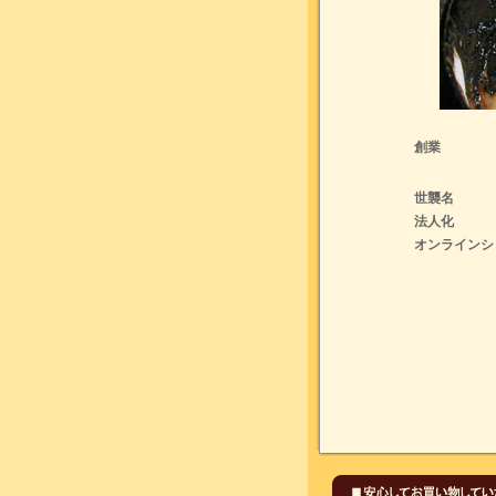
創業
世襲名
法人化
オンラインシ