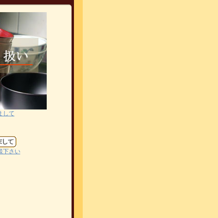
まして
談下さい