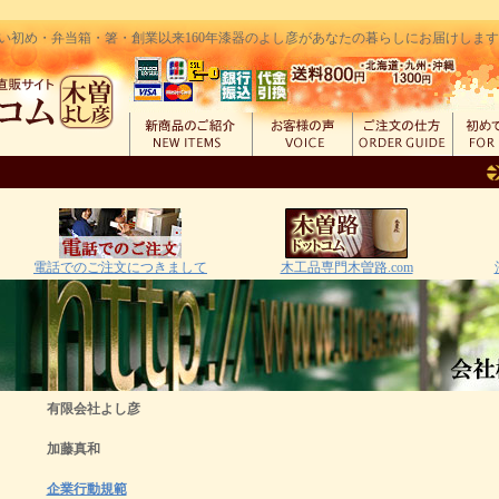
い初め・弁当箱・箸・創業以来160年漆器のよし彦があなたの暮らしにお届けします｜創
電話でのご注文につきまして
木工品専門木曽路.com
有限会社よし彦
加藤真和
企業行動規範