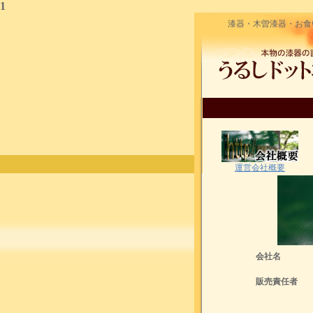
1
漆器・木曽漆器・お食
運営会社概要
会社名
販売責任者