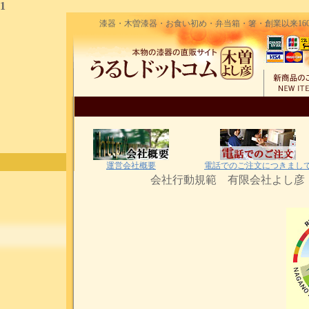
1
漆器・木曽漆器・お食い初め・弁当箱・箸・創業以来160
運営会社概要
電話でのご注文につきまし
会社行動規範 有限会社よ