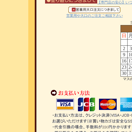
【専門店の安心】い
営業用や大口のご注文ご相談下さい
日
2
3
9
1
16
1
23
2
30
3
マス