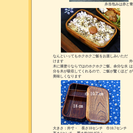
弁当包みは赤と青
なんといってもホクホクご飯をお楽しみいただ
けます
外
木に漆塗りならではのホクホクご飯、余分な水
は
分を木が吸収してくれるので、ご飯が驚くほど
が
美味しくなります
大きさ：外寸・ 長さ18センチ 巾10.7センチ