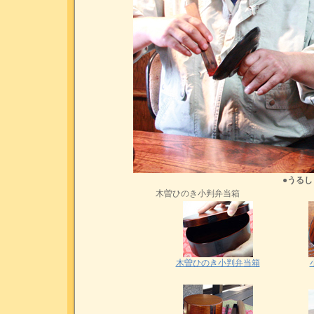
●うる
木曽ひのき小判弁当箱
木曽ひのき小判弁当箱