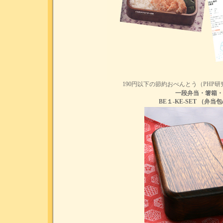
190円以下の節約おべんとう（PHP
一段弁当・箸箱・
BE１-KE-SET （