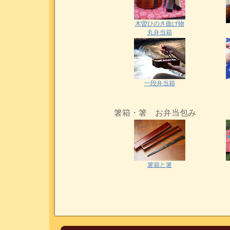
木曽ひのき曲げ物
丸弁当箱
一段弁当箱
箸箱・箸 お弁当包み
箸箱と箸