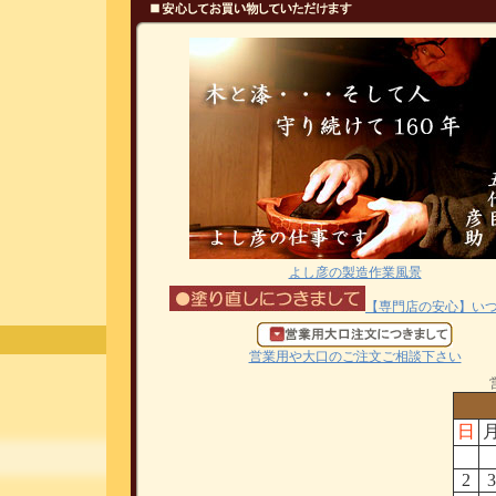
よし彦の製造作業風景
【専門店の安心】い
営業用や大口のご注文ご相談下さい
日
2
3