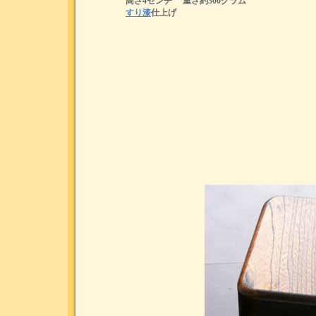
高さ4センチ 重さ約300グラム
すり漆
仕上げ