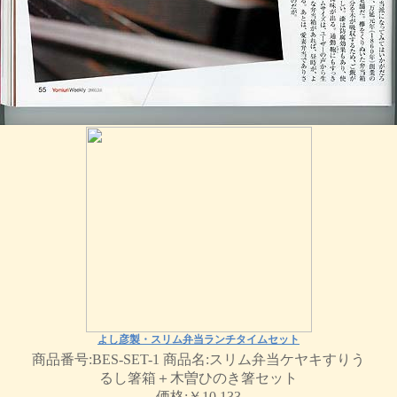
よし彦製・スリム弁当ランチタイムセット
商品番号:BES-SET-1 商品名:スリム弁当ケヤキすりう
るし箸箱＋木曽ひのき箸セット
価格:￥10,133