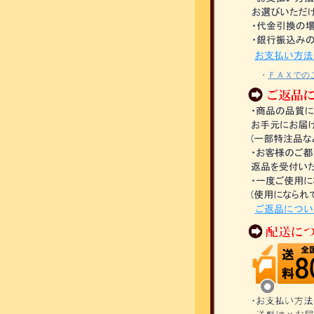
・
ＦＡＸでの