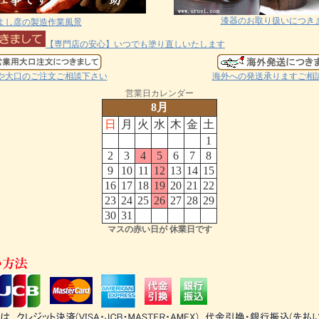
漆器のお取り扱いにつき
よし彦の製造作業風景
【専門店の安心】いつでも塗り直しいたします
や大口のご注文ご相談下さい
海外への発送承りますご相
営業日カレンダー
8月
日
月
火
水
木
金
土
1
2
3
4
5
6
7
8
9
10
11
12
13
14
15
16
17
18
19
20
21
22
23
24
25
26
27
28
29
30
31
マスの赤い日が 休業日です