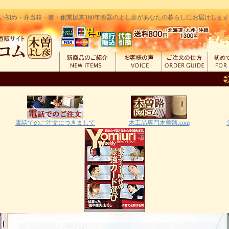
い初め・弁当箱・箸・創業以来160年漆器のよし彦があなたの暮らしにお届けします｜創
電話でのご注文につきまして
木工品専門木曽路.com