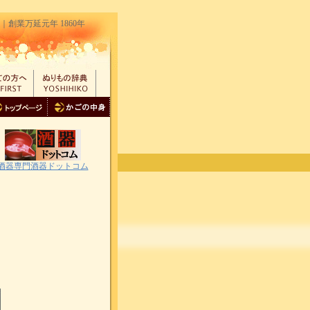
業万延元年 1860年
酒器専門酒器ドットコム