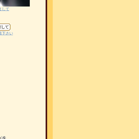
まして
談下さい