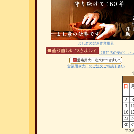
よし彦の製造作業風景
【専門店の安心】い
営業用や大口のご注文ご相談下さい
日
2
3
9
1
16
1
23
2
30
3
マス