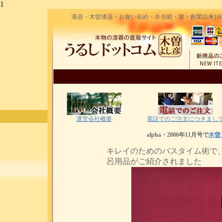
1
漆器・木曽漆器・お食い初め・弁当箱・箸・創業以来160
運営会社概要
電話でのご注文につきまし
alpha・2006年11月号で
木曽
キレイのためのバスタイム術で、
呂用品がご紹介されました