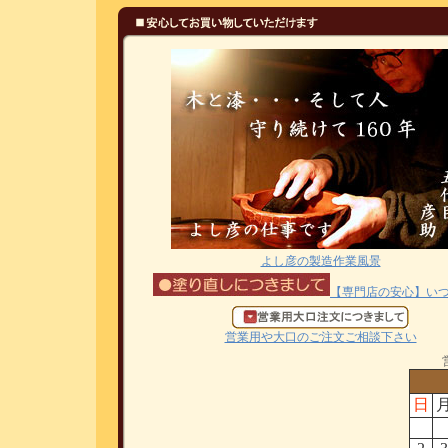
よし彦の製造作業風景
【専門店の安心】い
営業用や大口のご注文ご相談下さい
日