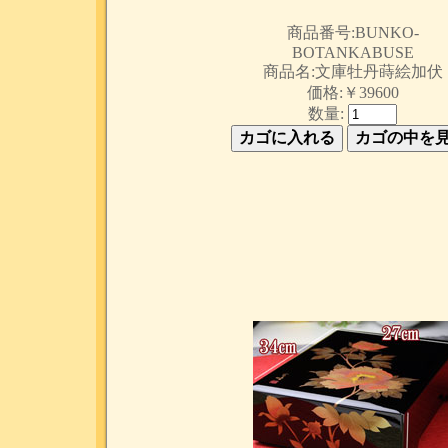
商品番号:BUNKO-
BOTANKABUSE
商品名:文庫牡丹蒔絵加伏
価格:￥39600
数量: