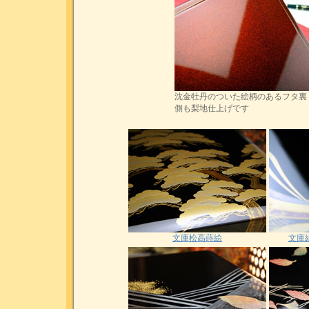
沈金牡丹のついた絵柄のあるフタ裏
側も梨地仕上げです
文庫松高蒔絵
文庫