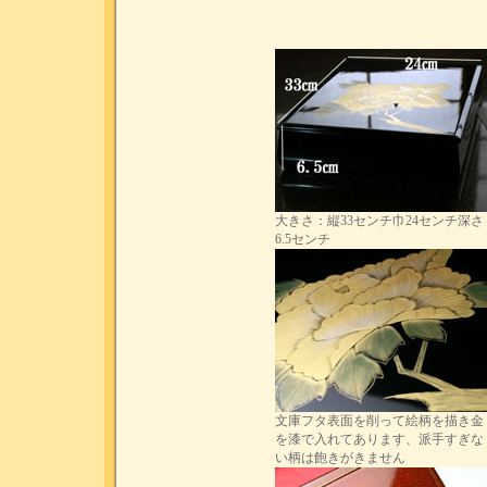
大きさ：縦33センチ巾24センチ深さ
6.5センチ
文庫フタ表面を削って絵柄を描き金
を漆で入れてあります、派手すぎな
い柄は飽きがきません