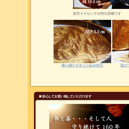
直径４４センチの特大茶櫃です
飾り桶ケヤキくりぬき80万
茶び