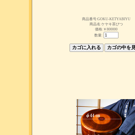
商品番号:GOKU-KETYABIYU
商品名:ケヤキ茶びつ
価格:￥800000
数量: