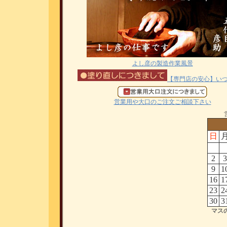
よし彦の製造作業風景
【専門店の安心】い
営業用や大口のご注文ご相談下さい
日
2
3
9
1
16
1
23
2
30
3
マス