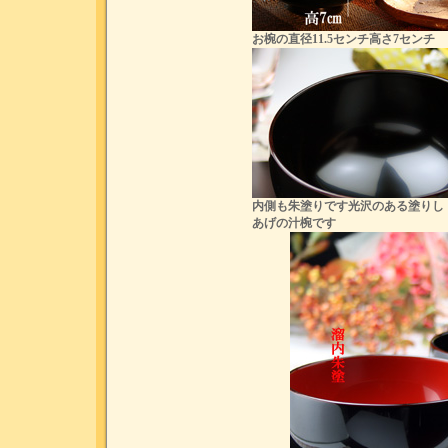
お椀の直径11.5センチ高さ7センチ
内側も朱塗りです光沢のある塗りし
あげの汁椀です