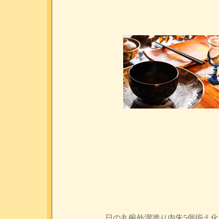
日の丸椀外溜塗り内朱5個揃え