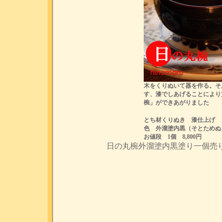
木をくりぬいて器を作る。そ
す、漆でしあげることにより
椀」ができあがりました
とち材くりぬき 漆仕上げ
色 外溜塗内黒（そとためぬ
お値段 1個 8,800円
日の丸椀外溜塗内黒塗り一個売