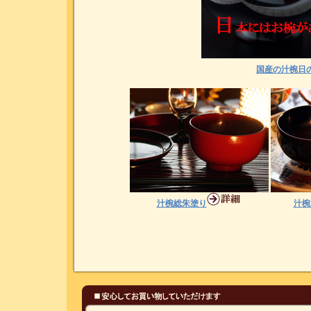
国産の汁椀日
汁椀総朱塗り
汁椀