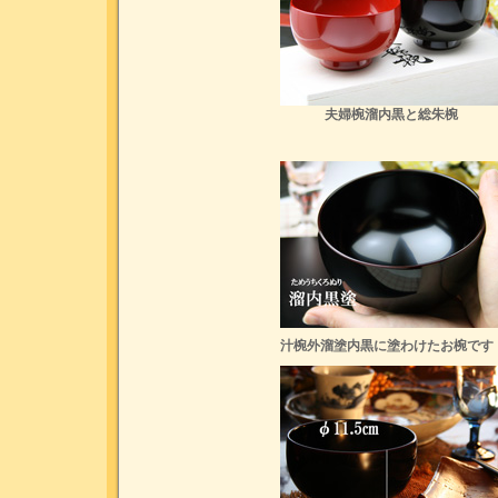
夫婦椀溜内黒と総朱椀
汁椀外溜塗内黒に塗わけたお椀です