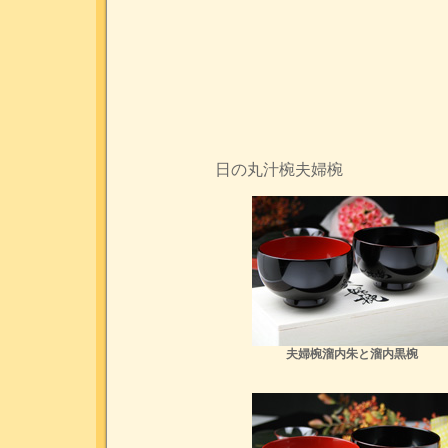
日の丸汁椀夫婦椀
夫婦椀溜内朱と溜内黒椀