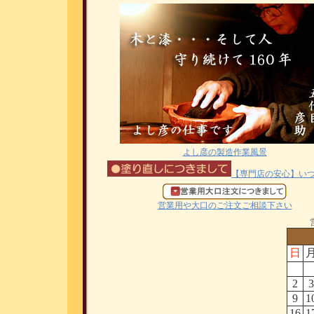
よし彦の製造作業風景
【専門店の安心】い
営業用や大口のご注文ご相談下さい
日
2
3
9
1
16
1