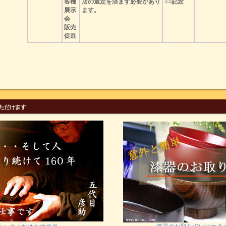
各種
店の選定を済ます必要があり
○○記念
展示
ます。
会
販売
促進