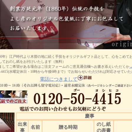
860年）江戸時代より木曽の地に続く手技をオリジナルギフト品として、心をこめて
しておのし紙をお付けいたします（無料）
ましてご希望がある場合はご注文フォームのご意見通信欄へお書き添えいただくか
-50-4415(水曜定休日・10時から午後6時まで）でお知らせいただければ対応させてい
電話につきまして
慶事
出来
のし紙
名前
贈る時期
事
の表書