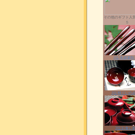
その他のギフト人
５
1位/夫婦箸削
2位/桜ぐいの
3位/お食い