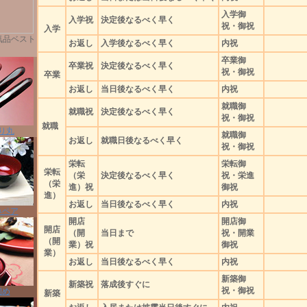
入学御
入学祝
決定後なるべく早く
祝・御祝
入学
気品ベスト
お返し
入学後なるべく早く
内祝
卒業御
卒業祝
決定後なるべく早く
祝・御祝
卒業
お返し
当日後なるべく早く
内祝
就職御
就職祝
決定後なるべく早く
祝・御祝
就職
り丸
就職御
お返し
就職日後なるべく早く
祝・御祝
栄転
栄転御
栄転
（栄
決定後なるべく早く
祝・栄進
（栄
進）祝
御祝
進）
お返し
当日後なるべく早く
内祝
みペア
開店
開店御
開店
（開
当日まで
祝・開業
（開
業）祝
御祝
業）
お返し
当日後なるべく早く
内祝
新築御
新築祝
落成後すぐに
祝・御祝
初め
新築