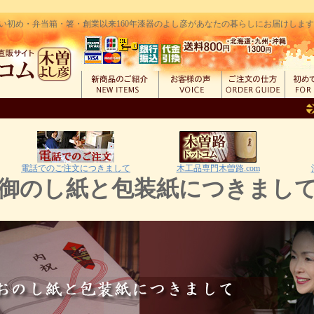
い初め・弁当箱・箸・創業以来160年漆器のよし彦があなたの暮らしにお届けします｜創
電話でのご注文につきまして
木工品専門木曽路.com
御のし紙と包装紙につきまし