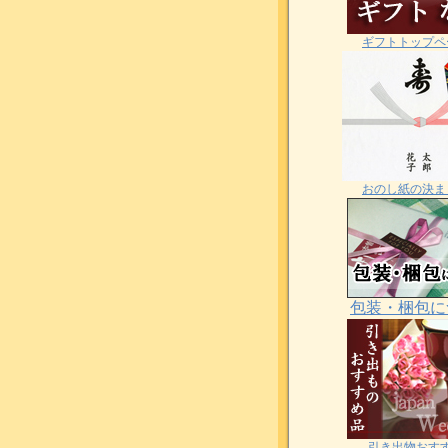
ギフトトップペ
おのし紙の決ま
包装・梱包に
引き出物おす