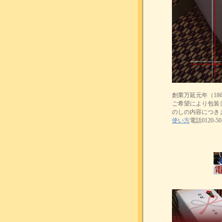
創業万延元年（1
ご希望により包装
のしの内容につき
使い方
電話0120