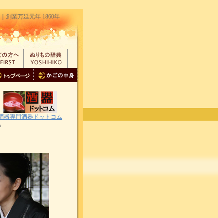
業万延元年 1860年
酒器専門酒器ドットコム
て