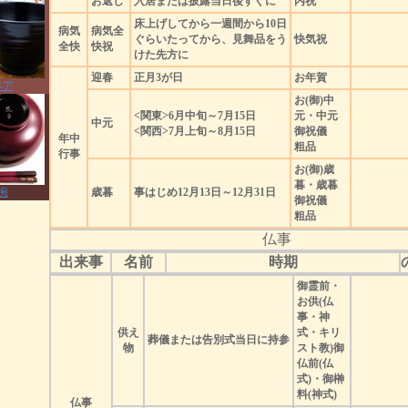
お返し
入居または披露当日後すぐに
内祝
床上げしてから一週間から10日
病気
病気全
ぐらいたってから、見舞品をう
快気祝
全快
快祝
けた先方に
迎春
正月3が日
お年賀
ペア
お(御)中
<関東>6月中旬～7月15日
元・中元
中元
<関西>7月上旬～8月15日
御祝儀
年中
粗品
行事
お(御)歳
暮・歳暮
椀
歳暮
事はじめ12月13日～12月31日
御祝儀
粗品
仏事
出来事
名前
時期
御霊前・
お供(仏
事・神
供え
式・キリ
葬儀または告別式当日に持参
物
スト教)御
仏前(仏
式)・御榊
料(神式)
仏事