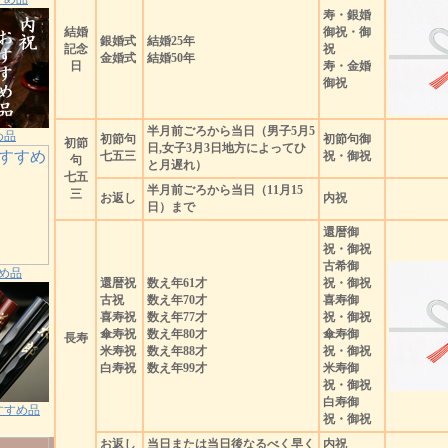
寿・銀婚
結婚
御祝・御
銀婚式
結婚25年
記念
祝
金婚式
結婚50年
日
寿・金婚
御祝
半月前ごろから当日（男子5月5
め品
初節句
初節句御
初節
日,女子3月3日地方によってひ
七五三
祝・御祝
句
と月遅れ）
七五
半月前ごろから当日（11月15
三
お返し
内祝
日）まで
還暦御
祝・御祝
古希御
め品
還暦祝
数え年61才
祝・御祝
古祝
数え年70才
喜寿御
喜寿祝
数え年77才
祝・御祝
傘寿祝
数え年80才
傘寿御
長寿
米寿祝
数え年88才
祝・御祝
白寿祝
数え年99才
米寿御
祝・御祝
白寿御
すすめ品
祝・御祝
お返し
当日または当日後なるべく早く
内祝