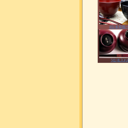
4位/多様椀
5位/名入れ