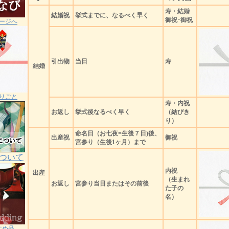
寿・結婚
結婚祝
挙式までに、なるべく早く
御祝･御祝
ージへ
引出物
当日
寿
結婚
りごと
寿・内祝
お返し
挙式後なるべく早く
（結びき
り）
命名日（お七夜=生後７日)後、
出産祝
御祝
宮参り（生後1ヶ月）まで
ついて
内祝
出産
（生まれ
お返し
宮参り当日またはその前後
た子の
名）
すめ品