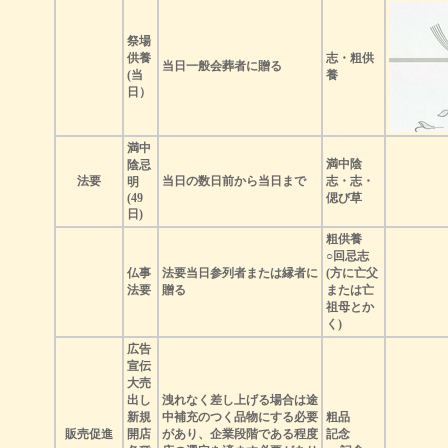
祭場
供養
志・粗供
当日一般会葬者に贈る
(当
養
日）
満中
満中陰
陰忌
法要
当日の数日前から当日まで
志・志・
明
(49
偲び草
日)
粗供養
○回忌志
仏事
法要当日参列者または縁者に
(方に亡父
法要
贈る
または亡
祖母とか
く)
広告
宣伝
大売
出し
洩れなく差し上げる場合は途
新規
中補充のつく品物にする必要
粗品
販売促進
開店
があり、企業段階である程度
記念