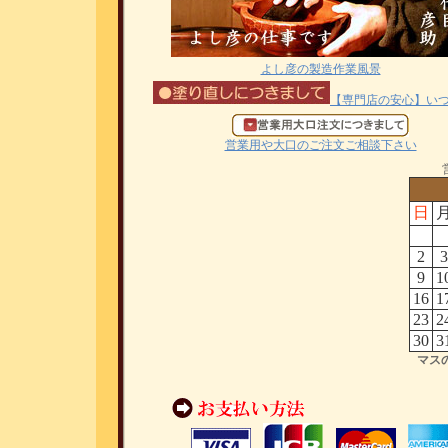
よし彦の製造作業風景
【専門店の安心】い
営業用や大口のご注文ご相談下さい
日
2
3
9
1
16
1
23
2
30
3
マス