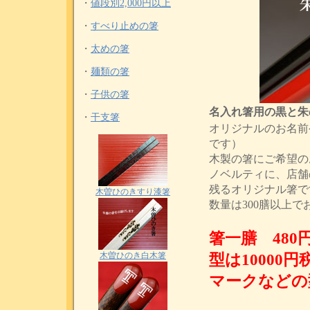
・
値段別2,000円以上
・
すべり止めの箸
・
太めの箸
・
麺類の箸
・
子供の箸
名入れ箸用の黒と朱
・
干支箸
オリジナルのお名前
です）
木製の箸にご希望の
ノベルティに、店舗
残るオリジナル箸で
木曽ひのきすり漆箸
数量は300膳以上
箸一膳 48
木曽ひのき白木箸
型は10000円
マークなどの