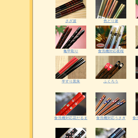
さざ波
色どり箸
亀甲彫り
食洗機対応夜桜
半すり黒朱
ふくろう
食洗機対応花だるま
食洗機対応うさぎ
食