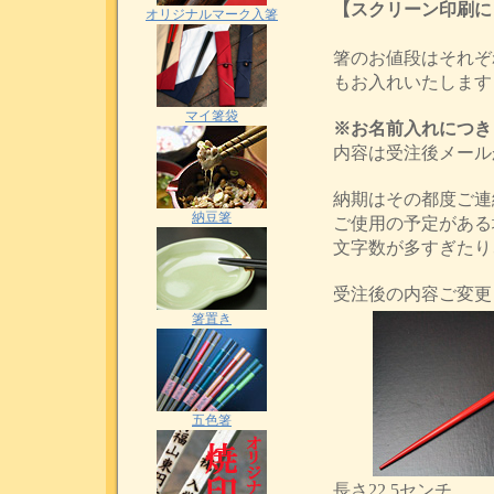
【スクリーン印刷に
オリジナルマーク入箸
箸のお値段はそれぞ
もお入れいたします
マイ箸袋
※お名前入れにつき
内容は受注後メールかF
納期はその都度ご連
納豆箸
ご使用の予定がある
文字数が多すぎたり
受注後の内容ご変更
箸置き
五色箸
長さ22.5センチ