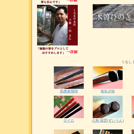
うるし
黒檀箸飛翔
堆朱夕映
ロイロ
七角 瑞雲(ずいうん)