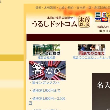
1
漆器・木曽漆器・お食い初め・弁当箱・箸・創業以来160
運営会社概要
電話でのご注文につきまし
・
箸インデックスへ
・
値段別1,000円まで
・
値段別1,000円～2,000
円