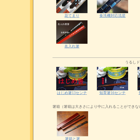
花てまり
食洗機対応流星
名入れ箸
うるしド
はじめ箸13センチ
知育箸16センチ
箸箱（箸箱は大きさにより中に入れることができな
箸箱と箸