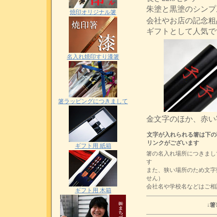
朱塗と黒塗のシンプ
焼印オリジナル箸
会社やお店の記念粗
ギフトとして人気で
名入れ焼印すり漆箸
箸ラッピングにつきまして
金文字のほか、赤い
文字が入れられる箸は下の
リンクがございます
ギフト用 紙箱
箸の名入れ場所につきまし
す
また、狭い場所のため文字
せん）
会社名や学校名などはご相
ギフト用 木箱
↓箸