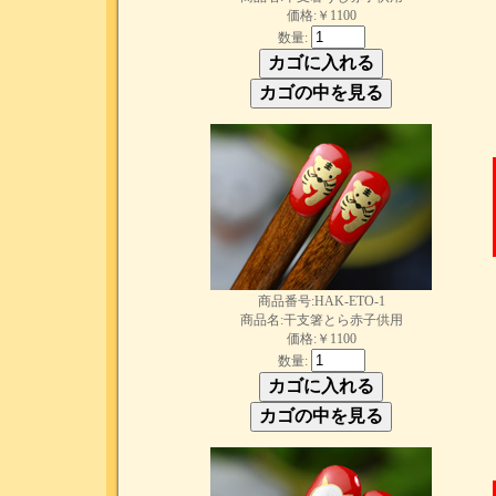
価格:￥1100
数量:
商品番号:HAK-ETO-1
商品名:干支箸とら赤子供用
価格:￥1100
数量: