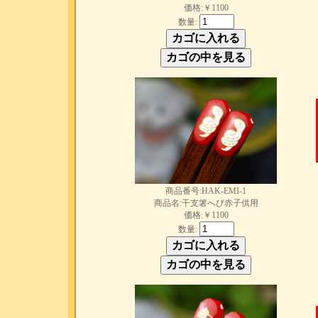
価格:￥1100
数量:
商品番号:HAK-EMI-1
商品名:干支箸へび赤子供用
価格:￥1100
数量: