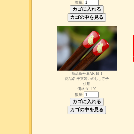
数量:
商品番号:HAK-EI-1
商品名:干支箸いのしし赤子
供用
価格:￥1100
数量: