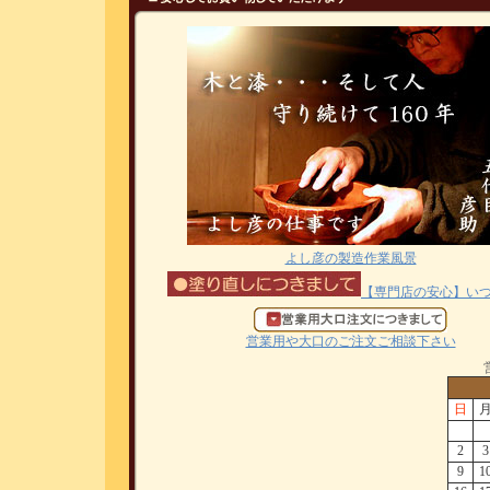
よし彦の製造作業風景
【専門店の安心】い
営業用や大口のご注文ご相談下さい
日
2
3
9
1