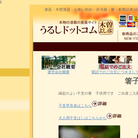
1
漆器・木曽漆器・お食い初め・弁当箱・箸・創業以来160
運営会社概要
電話でのご注文につきまし
箸
縁起のよい干支の箸 子供用です ご出産ご入
干支早見表はこちら
大人用干支はしはこちらから