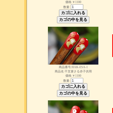
価格:￥1100
数量:
商品番号:HAK-ESA-1
商品名:干支箸さる赤子供用
価格:￥1100
数量: