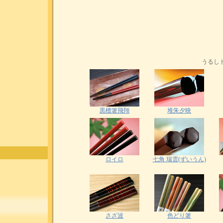
うるし
黒檀箸飛翔
堆朱夕映
ロイロ
七角 瑞雲(ずいうん)
さざ波
色どり箸