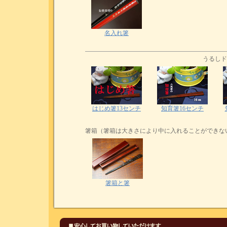
名入れ箸
うるしド
はじめ箸13センチ
知育箸16センチ
箸箱（箸箱は大きさにより中に入れることができな
箸箱と箸