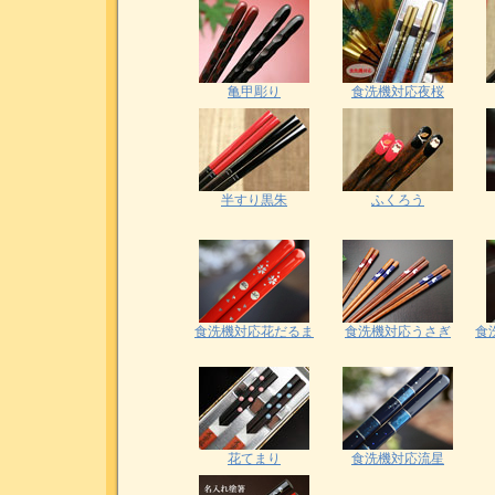
亀甲彫り
食洗機対応夜桜
半すり黒朱
ふくろう
食洗機対応花だるま
食洗機対応うさぎ
食
花てまり
食洗機対応流星