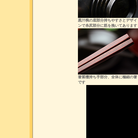
黒汁椀の底部分持ちやすさとデザイ
ンで糸尻部分に筋を挽いてあります
箸紫檀持ち手部分、全体に極細の箸
です