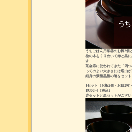
うちごはん用漆器のお椀2個
栓の木をくりぬいて赤と黒に
す
茶会席に使われてきた「四つ
ってのよい大きさには理由が
細身の紫檀黒檀の箸をセット
1セット（お椀2個・お皿2枚
19360円（税込）
赤セットと黒セットがござい