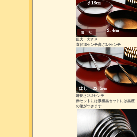
皿大 大きさ
直径18センチ高さ3.4センチ
箸長さ23.5センチ
赤セットには紫檀黒セットには黒檀
の箸がつきます