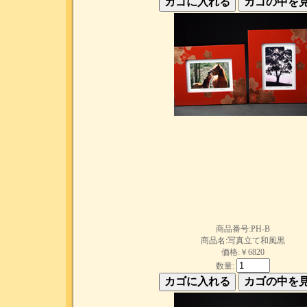
商品番号:PH-B
商品名:写真立て和風黒
価格:￥6820
数量: