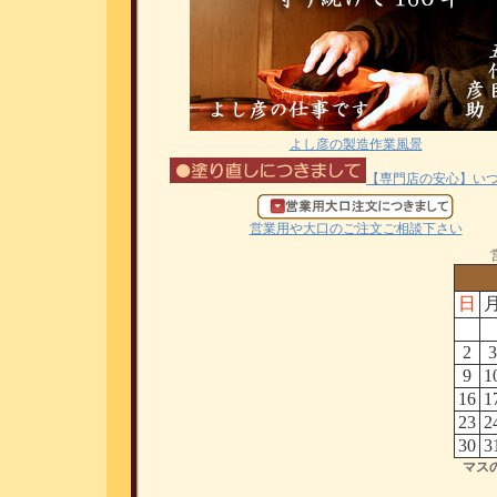
よし彦の製造作業風景
【専門店の安心】い
営業用や大口のご注文ご相談下さい
日
2
3
9
1
16
1
23
2
30
3
マス