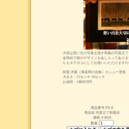
大切な想い出の写真を残す和風の写真立て
金蒔絵で桜のデザインをあしらってありま
らもタテヨコにしてお使いいただけますの
材質:木製（漆器用の合板）カシュー塗装
大きさ：22センチ 18センチ
お値段：1個6820円
商品番号:PH-R
商品名:写真立て和風赤
価格:￥6820
数量: